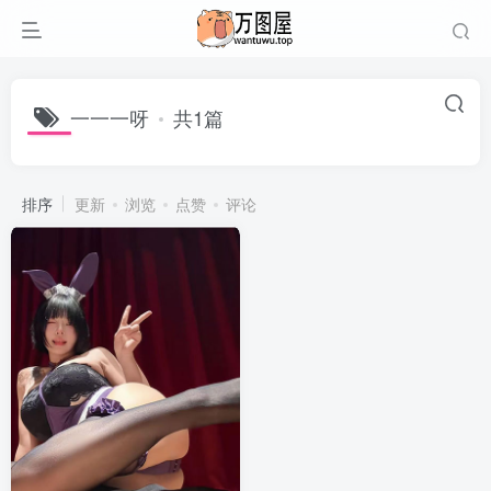
一一一呀
共1篇
排序
更新
浏览
点赞
评论