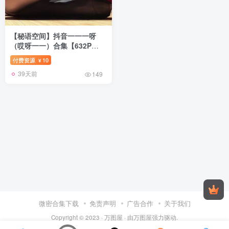
【秘语空间】抖音一一一呀
（哎呀一一）合集【632P
80V】
付费资源
10
¥
39天前
149
微密合集下载
免责声明
广告合作
关于我们
Copyright © 2023 ·
万图屋
· 由
万图屋
强力驱动.