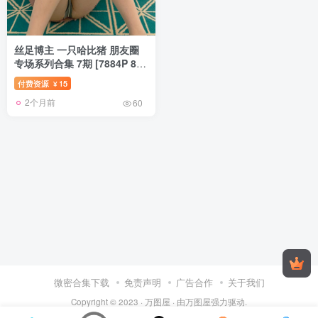
丝足博主 一只哈比猪 朋友圈
专场系列合集 7期 [7884P 86V
3.34G]
付费资源
15
¥
2个月前
60
微密合集下载
免责声明
广告合作
关于我们
Copyright © 2023 ·
万图屋
· 由
万图屋
强力驱动.