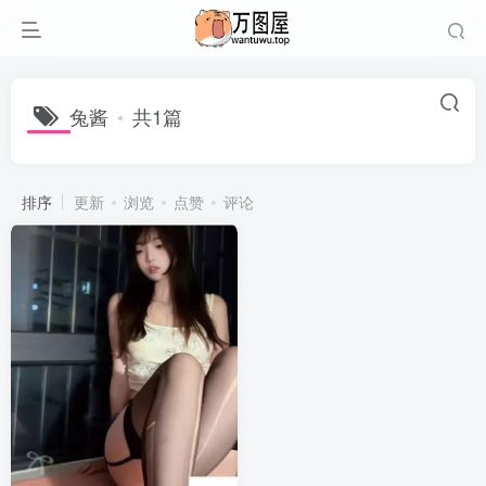
兔酱
共1篇
排序
更新
浏览
点赞
评论