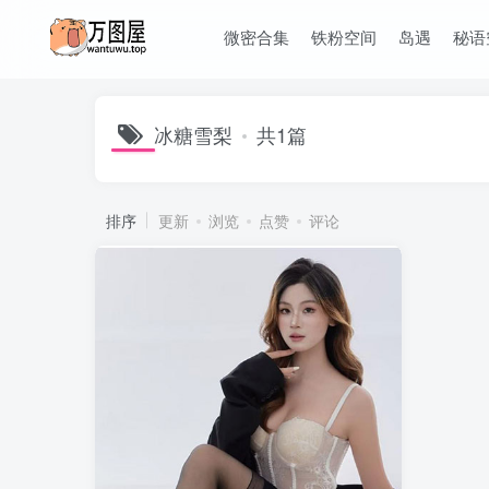
微密合集
铁粉空间
岛遇
秘语
冰糖雪梨
共1篇
排序
更新
浏览
点赞
评论