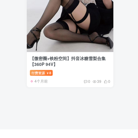
【微密圈+铁粉空间】抖音冰糖雪梨合集
【360P 94V】
付费资源
8
¥
4个月前
0
39
0