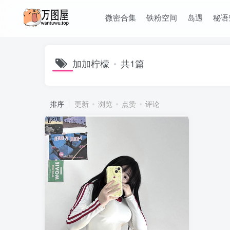
微密合集
铁粉空间
岛遇
秘语
加加柠檬
共1篇
排序
更新
浏览
点赞
评论