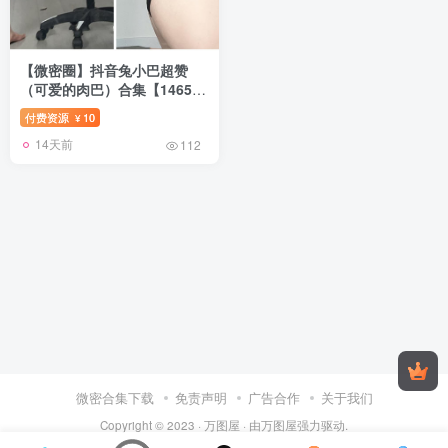
【微密圈】抖音兔小巴超赞
（可爱的肉巴）合集【1465P
422V 3G】
付费资源
10
¥
14天前
112
微密合集下载
免责声明
广告合作
关于我们
Copyright © 2023 ·
万图屋
· 由
万图屋
强力驱动.