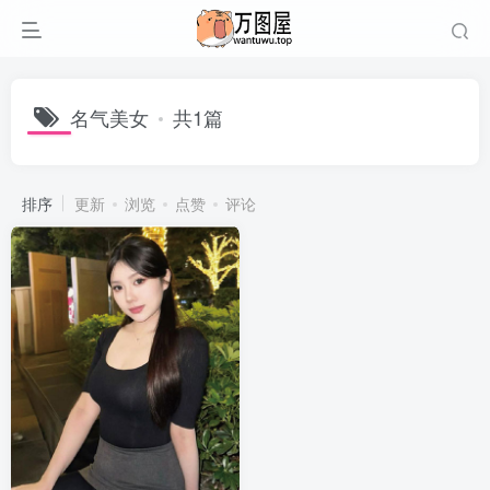
名气美女
共1篇
排序
更新
浏览
点赞
评论