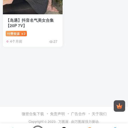
【岛遇】抖音名气美女合集
【20P 7V】
付费资源
2
¥
4个月前
27
微密合集下载
免责声明
广告合作
关于我们
Copyright © 2023 ·
万图屋
· 由
万图屋
强力驱动.