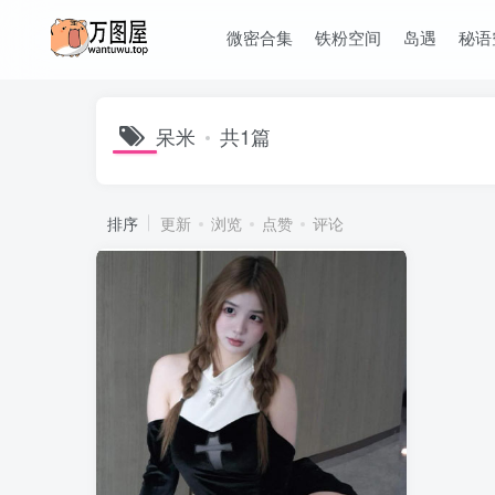
微密合集
铁粉空间
岛遇
秘语
呆米
共1篇
排序
更新
浏览
点赞
评论