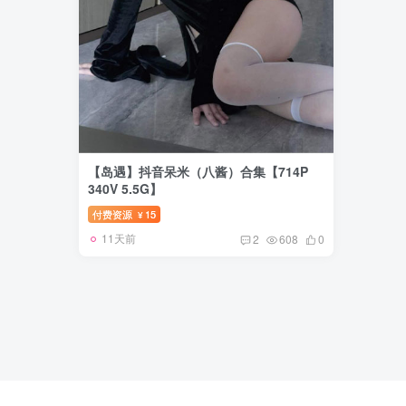
【岛遇】抖音呆米（八酱）合集【714P
340V 5.5G】
付费资源
15
¥
11天前
2
608
0