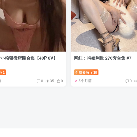
小粉猫微密圈合集【40P 8V】
网红：抖娘利世 276套合集 #7
2
付费资源
30
¥
¥
前
3个月前
0
35
0
0