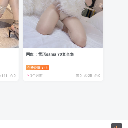
网红：雪琪sama 70套合集
付费资源
15
¥
3个月前
141
0
0
25
0