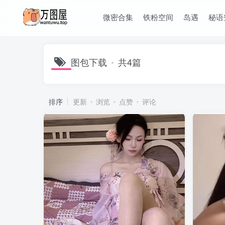
微密合集
铁粉空间
岛遇
秘语
图包下载
共4篇
排序
更新
浏览
点赞
评论