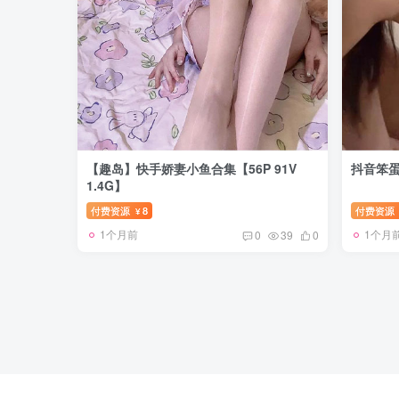
【趣岛】快手娇妻小鱼合集【56P 91V
抖音笨蛋
1.4G】
付费资源
8
付费资源
¥
1个月前
1个月
0
39
0