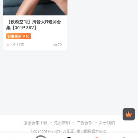
【铁粉空间】抖音大R老师合
集【301P 36V】
付费资源
10
¥
4个月前
72
微密合集下载
免责声明
广告合作
关于我们
Copyright © 2023 ·
万图屋
· 由
万图屋
强力驱动.