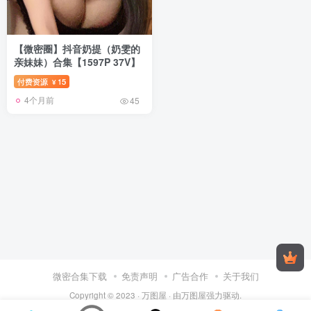
【微密圈】抖音奶提（奶雯的
亲妹妹）合集【1597P 37V】
付费资源
15
¥
4个月前
45
微密合集下载
免责声明
广告合作
关于我们
Copyright © 2023 ·
万图屋
· 由
万图屋
强力驱动.