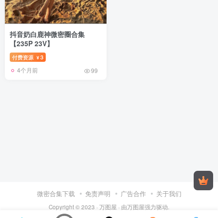
抖音奶白鹿神微密圈合集
【235P 23V】
付费资源
3
¥
4个月前
99
微密合集下载
免责声明
广告合作
关于我们
Copyright © 2023 ·
万图屋
· 由
万图屋
强力驱动.