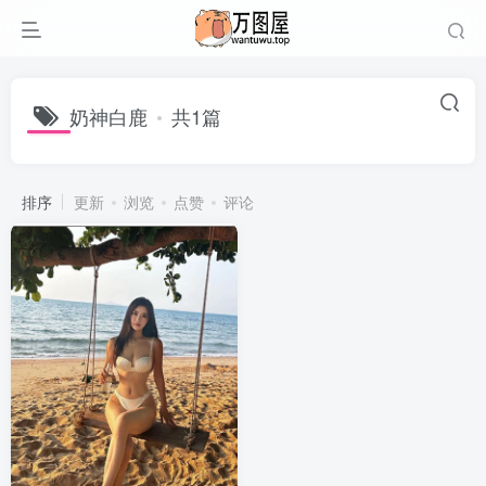
奶神白鹿
共1篇
排序
更新
浏览
点赞
评论