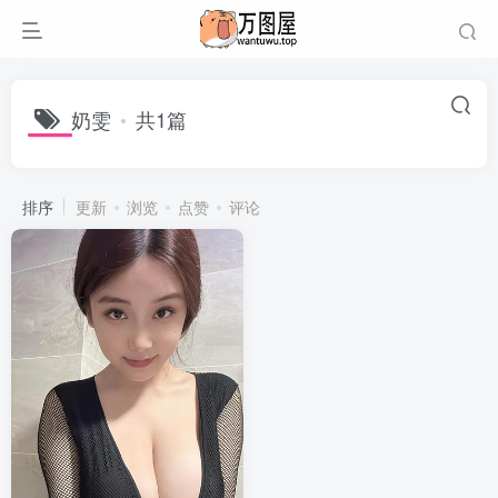
奶雯
共1篇
排序
更新
浏览
点赞
评论