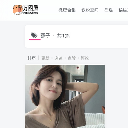
微密合集
铁粉空间
岛遇
秘语
孬子
共1篇
排序
更新
浏览
点赞
评论