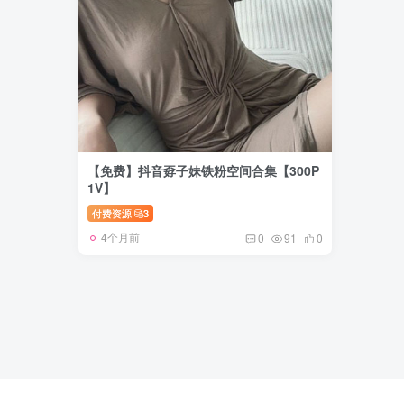
【免费】抖音孬子妹铁粉空间合集【300P
1V】
付费资源
3
4个月前
0
91
0