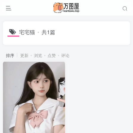
宅宅猫
共1篇
排序
更新
浏览
点赞
评论