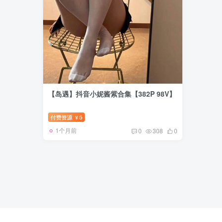
【岛遇】抖音小妮酱紫合集【382P 98V】
付费资源
5
¥
1个月前
0
308
0