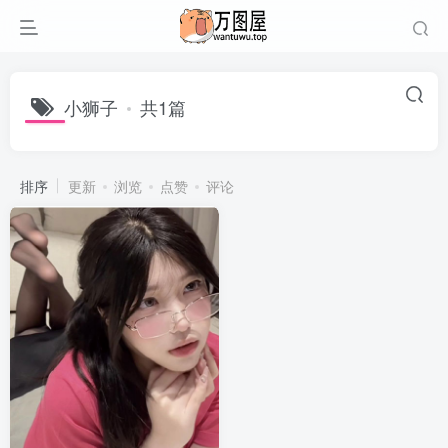
小狮子
共1篇
排序
更新
浏览
点赞
评论