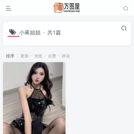
小蒋姐姐
共1篇
排序
更新
浏览
点赞
评论