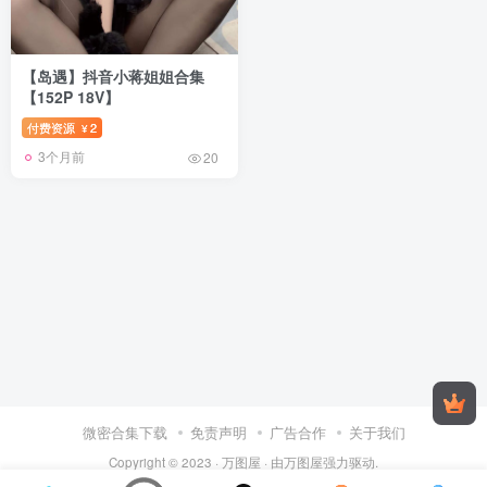
【岛遇】抖音小蒋姐姐合集
【152P 18V】
付费资源
2
¥
3个月前
20
微密合集下载
免责声明
广告合作
关于我们
Copyright © 2023 ·
万图屋
· 由
万图屋
强力驱动.