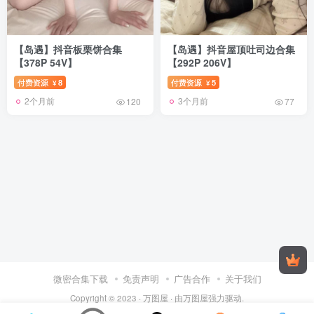
【岛遇】抖音板栗饼合集
【岛遇】抖音屋顶吐司边合集
【378P 54V】
【292P 206V】
付费资源
8
付费资源
5
¥
¥
2个月前
3个月前
120
77
微密合集下载
免责声明
广告合作
关于我们
Copyright © 2023 ·
万图屋
· 由
万图屋
强力驱动.