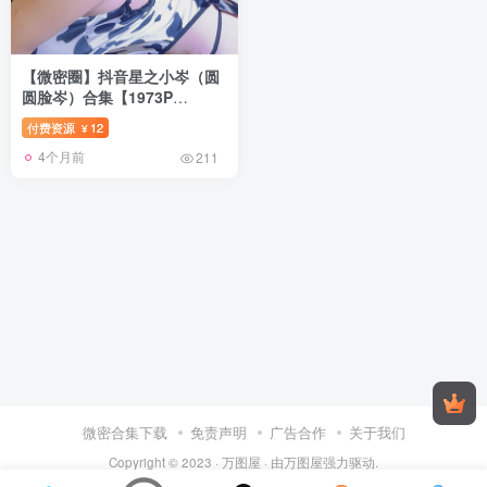
【微密圈】抖音星之小岑（圆
圆脸岑）合集【1973P
316V】
付费资源
12
¥
4个月前
211
微密合集下载
免责声明
广告合作
关于我们
Copyright © 2023 ·
万图屋
· 由
万图屋
强力驱动.