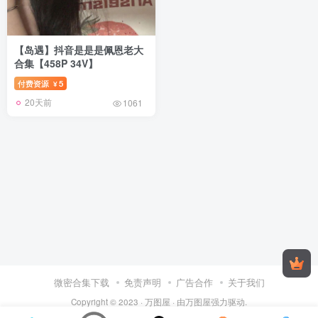
【岛遇】抖音是是是佩恩老大
合集【458P 34V】
付费资源
5
¥
20天前
1061
微密合集下载
免责声明
广告合作
关于我们
Copyright © 2023 ·
万图屋
· 由
万图屋
强力驱动.