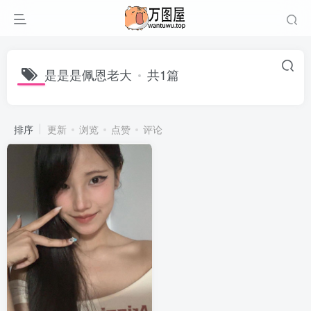
是是是佩恩老大
共1篇
排序
更新
浏览
点赞
评论