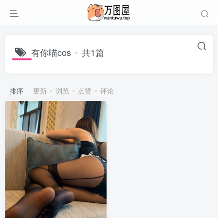
有你喵cos
共1篇
排序
更新
浏览
点赞
评论