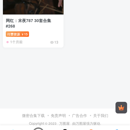
网红：末夜787 30套合集
#268
付费资源
15
¥
1个月前
13
微密合集下载
免责声明
广告合作
关于我们
Copyright © 2023 ·
万图屋
· 由
万图屋
强力驱动.