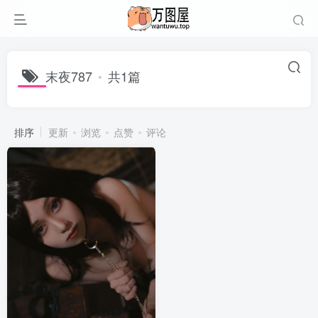
末夜787
共1篇
排序
更新
浏览
点赞
评论