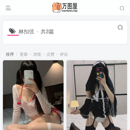
林扣弦
共3篇
排序
更新
浏览
点赞
评论