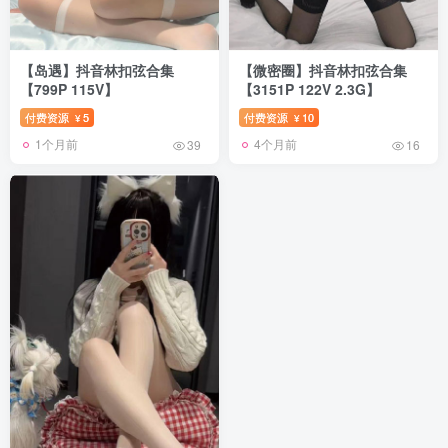
【岛遇】抖音林扣弦合集
【微密圈】抖音林扣弦合集
【799P 115V】
【3151P 122V 2.3G】
付费资源
5
付费资源
10
¥
¥
1个月前
4个月前
39
16