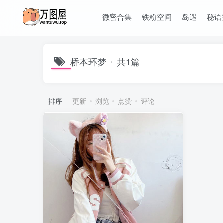
微密合集
铁粉空间
岛遇
秘语
桥本环梦
共1篇
排序
更新
浏览
点赞
评论