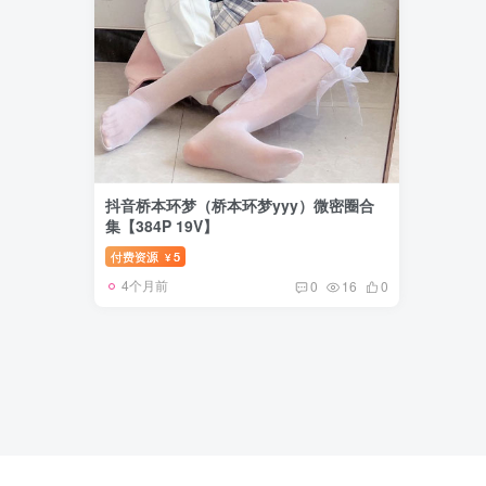
抖音桥本环梦（桥本环梦yyy）微密圈合
集【384P 19V】
付费资源
5
¥
4个月前
0
16
0