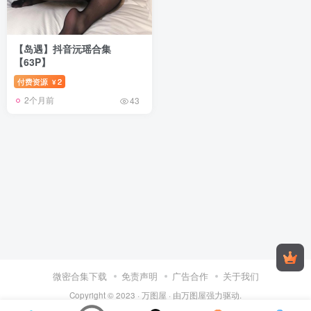
【岛遇】抖音沅瑶合集
【63P】
付费资源
2
¥
2个月前
43
微密合集下载
免责声明
广告合作
关于我们
Copyright © 2023 ·
万图屋
· 由
万图屋
强力驱动.