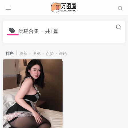
沅瑶合集
共1篇
排序
更新
浏览
点赞
评论