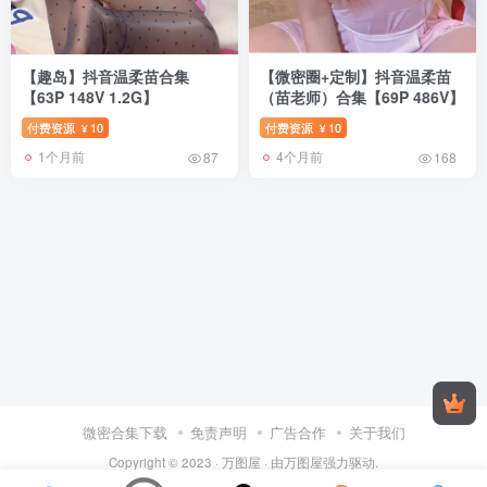
【趣岛】抖音温柔苗合集
【微密圈+定制】抖音温柔苗
【63P 148V 1.2G】
（苗老师）合集【69P 486V】
付费资源
10
付费资源
10
¥
¥
1个月前
4个月前
87
168
微密合集下载
免责声明
广告合作
关于我们
Copyright © 2023 ·
万图屋
· 由
万图屋
强力驱动.