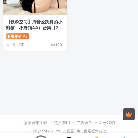
【铁粉空间】抖音爱跳舞的小
野猫（小野猫AA）合集【27P
115V】
付费资源
8
¥
4个月前
129
微密合集下载
免责声明
广告合作
关于我们
Copyright © 2023 ·
万图屋
· 由
万图屋
强力驱动.