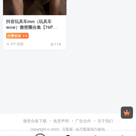
抖音玩具车mm（玩具车
wow）微密圈合集【76P
127V】
付费资源
5
¥
4个月前
114
微密合集下载
免责声明
广告合作
关于我们
Copyright © 2023 ·
万图屋
· 由
万图屋
强力驱动.