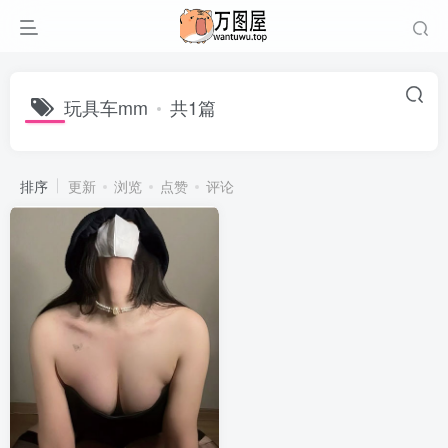
玩具车mm
共1篇
排序
更新
浏览
点赞
评论