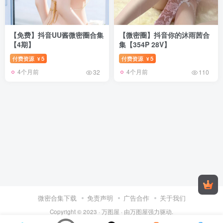
【免费】抖音UU酱微密圈合集
【微密圈】抖音你的沐雨茜合
【4期】
集【354P 28V】
付费资源
5
付费资源
5
¥
¥
4个月前
4个月前
32
110
微密合集下载
免责声明
广告合作
关于我们
Copyright © 2023 ·
万图屋
· 由
万图屋
强力驱动.