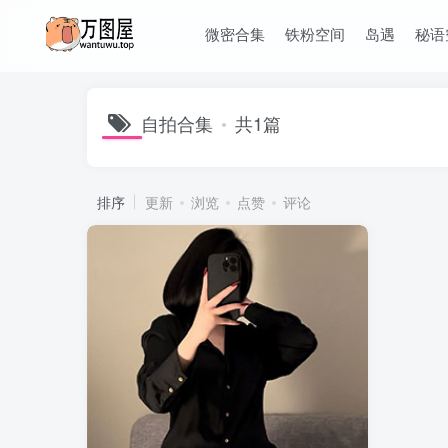
微密合集
铁粉空间
岛遇
秘语
自拍合集
共1篇
排序
更新
浏览
点赞
评论