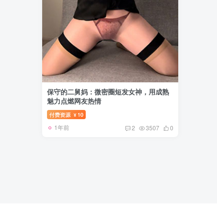
保守的二舅妈：微密圈短发女神，用成熟
魅力点燃网友热情
付费资源
10
¥
1年前
2
3507
0