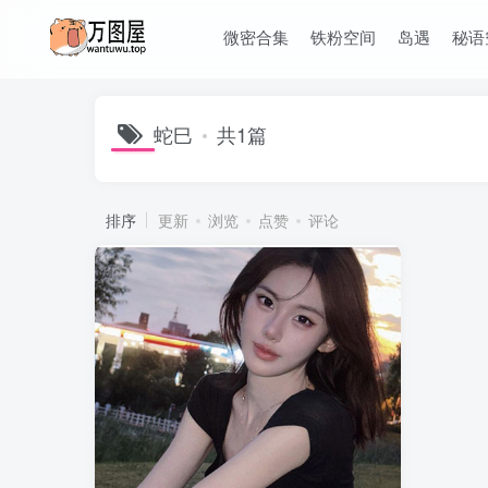
微密合集
铁粉空间
岛遇
秘语
蛇巳
共1篇
排序
更新
浏览
点赞
评论