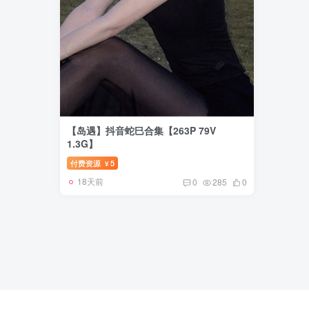
【岛遇】抖音蛇巳合集【263P 79V
1.3G】
付费资源
5
¥
18天前
0
285
0