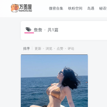
微密合集
铁粉空间
岛遇
秘语
詹詹
共1篇
排序
更新
浏览
点赞
评论