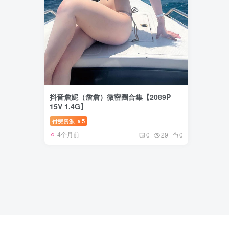
抖音詹妮（詹詹）微密圈合集【2089P
15V 1.4G】
付费资源
5
¥
4个月前
0
29
0