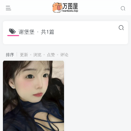
谢堡堡
共1篇
排序
更新
浏览
点赞
评论