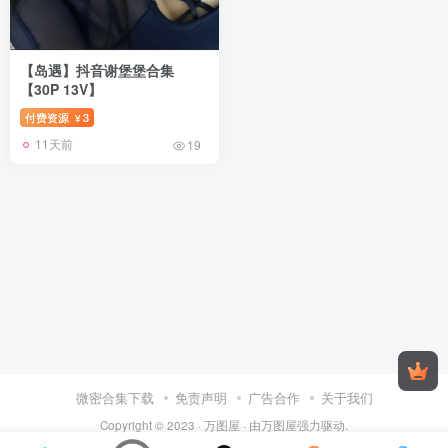
【岛遇】抖音谢堡堡合集
【30P 13V】
付费资源
3
¥
11天前
19
微密合集下载
免责声明
广告合作
关于我们
Copyright © 2023 ·
万图屋
· 由
万图屋
强力驱动.