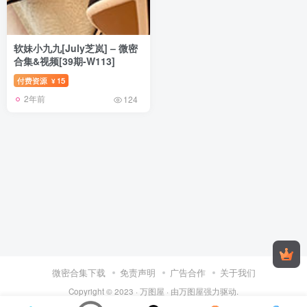
软妹小九九[July芝岚] – 微密
合集&视频[39期-W113]
付费资源
15
¥
2年前
124
微密合集下载
免责声明
广告合作
关于我们
Copyright © 2023 ·
万图屋
· 由
万图屋
强力驱动.