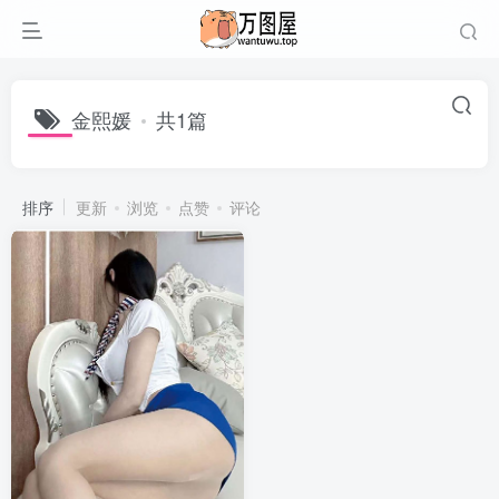
金熙媛
共1篇
排序
更新
浏览
点赞
评论