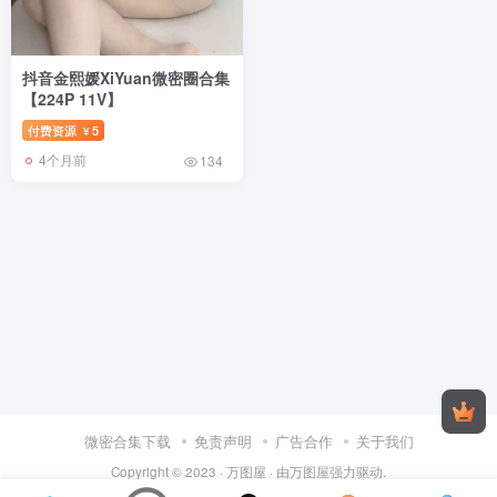
抖音金熙媛XiYuan微密圈合集
【224P 11V】
付费资源
5
¥
4个月前
134
微密合集下载
免责声明
广告合作
关于我们
Copyright © 2023 ·
万图屋
· 由
万图屋
强力驱动.