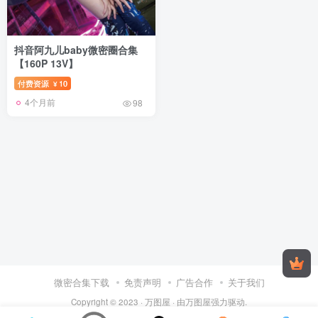
抖音阿九儿baby微密圈合集
【160P 13V】
付费资源
10
¥
4个月前
98
微密合集下载
免责声明
广告合作
关于我们
Copyright © 2023 ·
万图屋
· 由
万图屋
强力驱动.