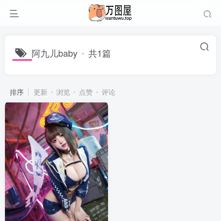
阿九儿baby
共1篇
排序
更新
浏览
点赞
评论