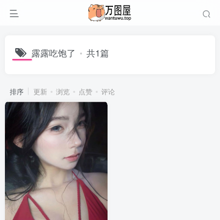
露露吃饱了
共1篇
排序
更新
浏览
点赞
评论