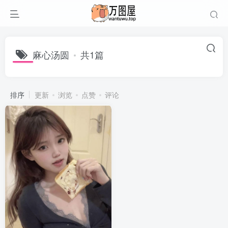
麻心汤圆
共1篇
排序
更新
浏览
点赞
评论