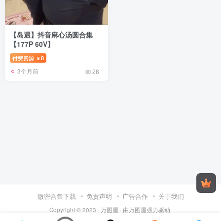
【岛遇】抖音麻心汤圆合集
【177P 60V】
付费资源
8
¥
3个月前
28
微密合集下载
免责声明
广告合作
关于我们
Copyright © 2023 ·
万图屋
· 由
万图屋
强力驱动.