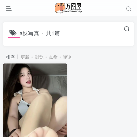
a妹写真
共1篇
排序
更新
浏览
点赞
评论