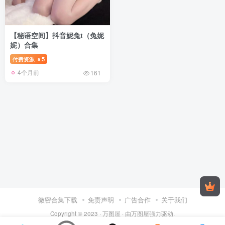
【秘语空间】抖音妮兔t（兔妮
妮）合集
付费资源
5
¥
4个月前
161
微密合集下载
免责声明
广告合作
关于我们
Copyright © 2023 ·
万图屋
· 由
万图屋
强力驱动.