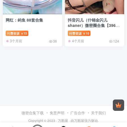
网红：屿鱼 88套合集
抖音闪儿（什锦金闪儿
shaner）微密圈合集【396P
16V】
付费资源
15
付费资源
10
¥
¥
3个月前
4个月前
36
124
微密合集下载
免责声明
广告合作
关于我们
Copyright © 2023 ·
万图屋
· 由
万图屋
强力驱动.