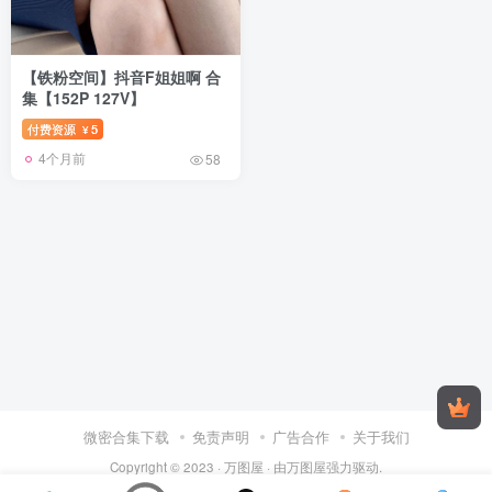
【铁粉空间】抖音F姐姐啊 合
集【152P 127V】
付费资源
5
¥
4个月前
58
微密合集下载
免责声明
广告合作
关于我们
Copyright © 2023 ·
万图屋
· 由
万图屋
强力驱动.