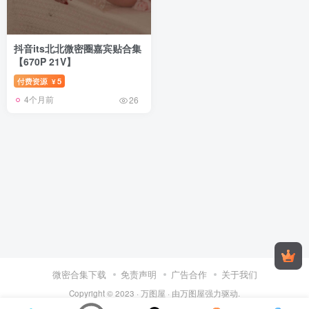
抖音its北北微密圈嘉宾贴合集
【670P 21V】
付费资源
5
¥
4个月前
26
微密合集下载
免责声明
广告合作
关于我们
Copyright © 2023 ·
万图屋
· 由
万图屋
强力驱动.