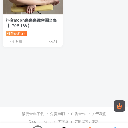
抖音moon酱酱酱微密圈合集
【170P 18V】
付费资源
5
¥
4个月前
21
微密合集下载
免责声明
广告合作
关于我们
Copyright © 2023 ·
万图屋
· 由
万图屋
强力驱动.