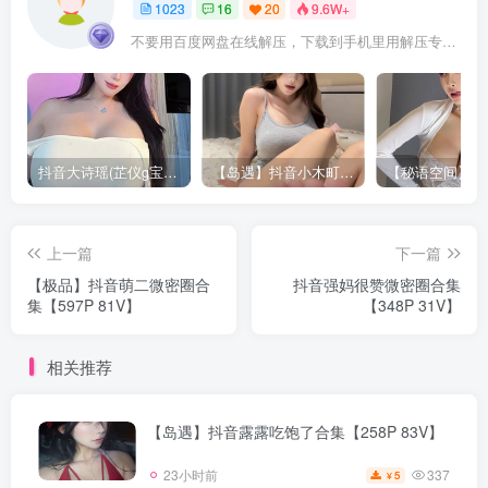
1023
16
20
9.6W+
不要用百度网盘在线解压，下载到手机里用解压专家APP解压，站内置顶文章有解压教程
抖音大诗瑶(芷仪g宝)视频资源合集下载 [12G]
【岛遇】抖音小木町合集【15P 20V】
上一篇
下一篇
【极品】抖音萌二微密圈合
抖音强妈很赞微密圈合集
集【597P 81V】
【348P 31V】
相关推荐
【岛遇】抖音露露吃饱了合集【258P 83V】
337
23小时前
5
¥