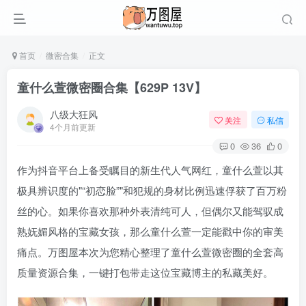
首页
微密合集
正文
童什么萱微密圈合集【629P 13V】
八级大狂风
关注
私信
4个月前更新
0
36
0
作为抖音平台上备受瞩目的新生代人气网红，童什么萱以其
极具辨识度的
“初恋脸”
和犯规的身材比例迅速俘获了百万粉
丝的心。如果你喜欢那种外表清纯可人，但偶尔又能驾驭成
熟妩媚风格的宝藏女孩，那么童什么萱一定能戳中你的审美
痛点。万图屋本次为您精心整理了童什么萱微密圈的全套高
质量资源合集，一键打包带走这位宝藏博主的私藏美好。