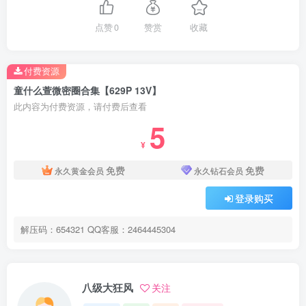
点赞
0
赞赏
收藏
付费资源
童什么萱微密圈合集【629P 13V】
此内容为付费资源，请付费后查看
5
¥
免费
免费
永久黄金会员
永久钻石会员
登录购买
解压码：654321 QQ客服：2464445304
八级大狂风
关注