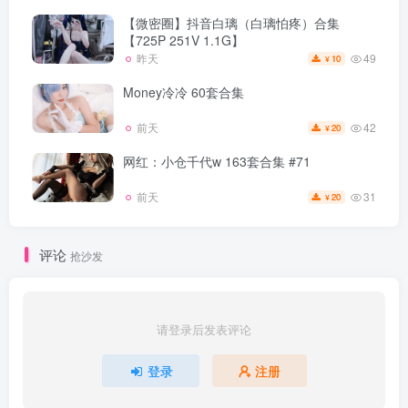
【微密圈】抖音白璃（白璃怕疼）合集
【725P 251V 1.1G】
49
昨天
10
¥
Money冷冷 60套合集
42
前天
20
¥
网红：小仓千代w 163套合集 #71
31
前天
20
¥
评论
抢沙发
请登录后发表评论
登录
注册