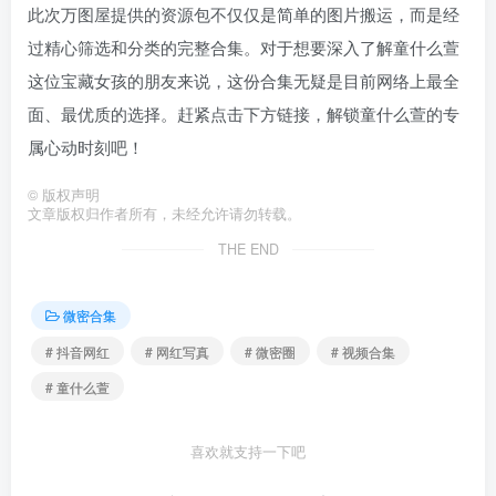
此次万图屋提供的资源包不仅仅是简单的图片搬运，而是经
过精心筛选和分类的完整合集。对于想要深入了解童什么萱
这位宝藏女孩的朋友来说，这份合集无疑是目前网络上最全
面、最优质的选择。赶紧点击下方链接，解锁童什么萱的专
属心动时刻吧！
©
版权声明
文章版权归作者所有，未经允许请勿转载。
THE END
微密合集
# 抖音网红
# 网红写真
# 微密圈
# 视频合集
# 童什么萱
喜欢就支持一下吧