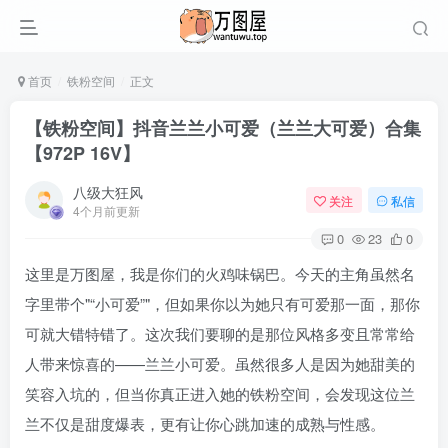
首页
铁粉空间
正文
【铁粉空间】抖音兰兰小可爱（兰兰大可爱）合集
【972P 16V】
八级大狂风
关注
私信
4个月前更新
0
23
0
这里是万图屋，我是你们的火鸡味锅巴。今天的主角虽然名
字里带个
“小可爱”
，但如果你以为她只有可爱那一面，那你
可就大错特错了。这次我们要聊的是那位风格多变且常常给
人带来惊喜的——兰兰小可爱。虽然很多人是因为她甜美的
笑容入坑的，但当你真正进入她的铁粉空间，会发现这位兰
兰不仅是甜度爆表，更有让你心跳加速的成熟与性感。