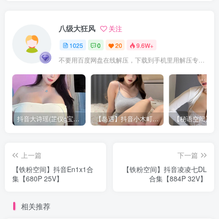
八级大狂风
关注
1025
0
20
9.6W+
不要用百度网盘在线解压，下载到手机里用解压专家APP解压，站内置顶文章有解压教程
抖音大诗瑶(芷仪g宝)视频资源合集下载 [12G]
【岛遇】抖音小木町合集【15P 20V】
上一篇
下一篇
【铁粉空间】抖音En1x1合
【铁粉空间】抖音凌凌七DL
集【680P 25V】
合集【884P 32V】
相关推荐