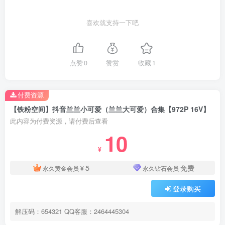
喜欢就支持一下吧
点赞
0
赞赏
收藏
1
付费资源
【铁粉空间】抖音兰兰小可爱（兰兰大可爱）合集【972P 16V】
此内容为付费资源，请付费后查看
10
¥
5
免费
永久黄金会员
¥
永久钻石会员
登录购买
解压码：654321 QQ客服：2464445304