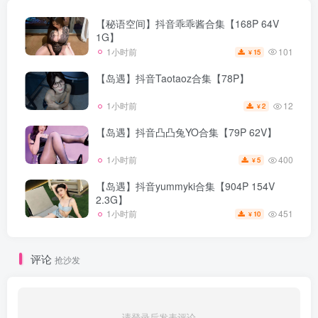
【秘语空间】抖音乖乖酱合集【168P 64V
1G】
101
1小时前
15
¥
【岛遇】抖音Taotaoz合集【78P】
12
1小时前
2
¥
【岛遇】抖音凸凸兔YO合集【79P 62V】
400
1小时前
5
¥
【岛遇】抖音yummyki合集【904P 154V
2.3G】
451
1小时前
10
¥
评论
抢沙发
请登录后发表评论