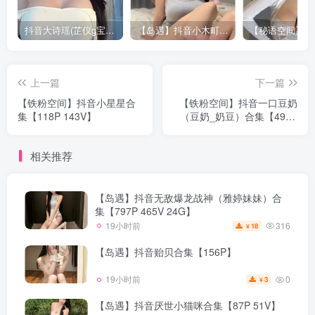
抖音大诗瑶(芷仪g宝)视频资源合集下载 [12G]
【岛遇】抖音小木町合集【15P 20V】
上一篇
下一篇
【铁粉空间】抖音小星星合
【铁粉空间】抖音一口豆奶
集【118P 143V】
（豆奶_奶豆）合集【498P
7V】
相关推荐
【岛遇】抖音无敌爆龙战神（雅婷妹妹）合
集【797P 465V 24G】
316
19小时前
18
¥
【岛遇】抖音贻贝合集【156P】
0
19小时前
3
¥
【岛遇】抖音厌世小猫咪合集【87P 51V】