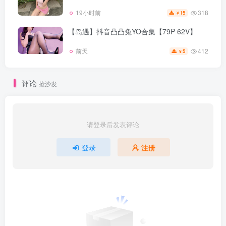
318
19小时前
15
¥
【岛遇】抖音凸凸兔YO合集【79P 62V】
412
前天
5
¥
评论
抢沙发
请登录后发表评论
登录
注册