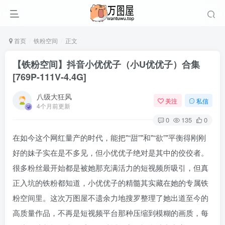
首页
铁粉空间
正文
【铁粉空间】抖音小优优子（小U优优子）合集
[769P-111V-4.4G]
八级大狂风
关注
私信
4个月前更新
0
135
0
在如今这个网红量产的时代，能把
“甜”
和
“欲”
平衡得刚刚
好的妹子实在是不多见，但小优优子绝对是其中的佼佼者。
很多粉丝最开始都是被她那充满活力的短视频所吸引，但真
正入坑的铁粉都知道，小优优子的精髓其实藏在她的专属铁
粉空间里。这次万图屋不遗余力地搜罗整理了她出道至今的
高质量作品，不再是短视频平台那种压缩到模糊的画质，每