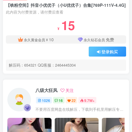
【铁粉空间】抖音小优优子（小U优优子）合集[769P-111V-4.4G]
此内容为付费资源，请付费后查看
15
¥
10
免费
永久黄金会员
¥
永久钻石会员
登录购买
解压码：654321 QQ客服：2464445304
八级大狂风
关注
1026
16
22
9.7W+
不要用百度网盘在线解压，下载到手机里用解压专家APP解压，站内置顶文章有解压教程