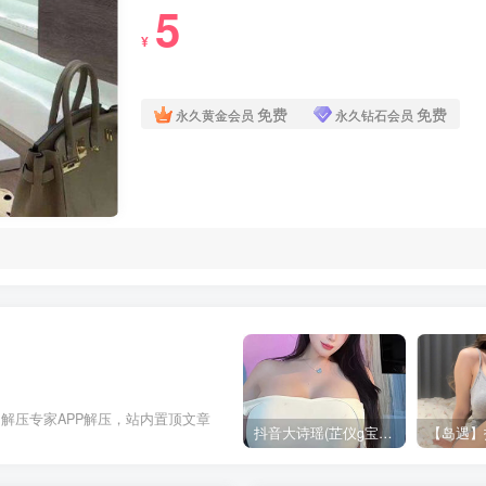
5
¥
免费
免费
永久黄金会员
永久钻石会员
解压专家APP解压，站内置顶文章
抖音大诗瑶(芷仪g宝)视频资源合集下载 [12G]