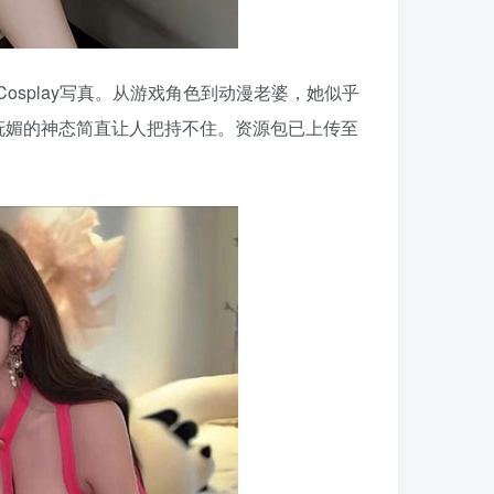
splay写真。从游戏角色到动漫老婆，她似乎
妩媚的神态简直让人把持不住。资源包已上传至