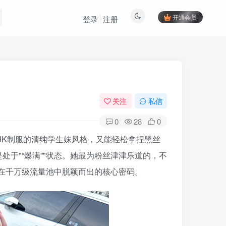
开通会员
登录
注册
关注
私信
0
28
0
JK制服的清纯学生妹风格，又能轻松拿捏黑丝
是处于
“爆满”
状态。她最为粉丝津津乐道的，不
在千万级流量池中脱颖而出的核心密码。