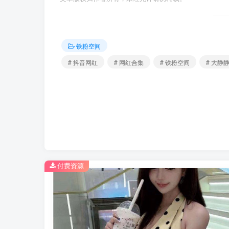
铁粉空间
# 抖音网红
# 网红合集
# 铁粉空间
# 大静
付费资源