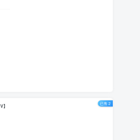
已售 2
V】