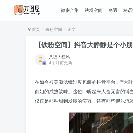
微密合集
铁粉空间
岛遇
秘语
首页
铁粉空间
正文
【铁粉空间】抖音大静静是个小朋友合
八级大狂风
4个月前更新
在如今被美颜滤镜过度包装的抖音平台，
“大
御姐的成熟韵味。这位ID听起来人畜无害的博
仅仅是那种甜到发腻的笑容，还有那些偶尔流