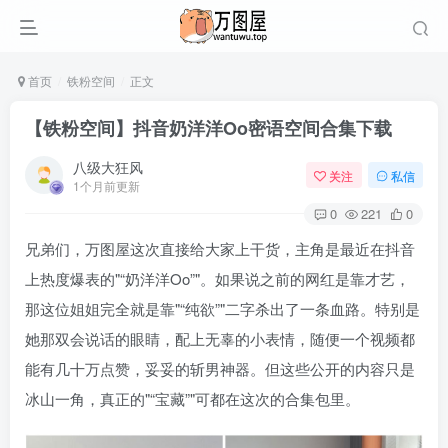
首页
铁粉空间
正文
【铁粉空间】抖音奶洋洋Oo密语空间合集下载
八级大狂风
关注
私信
1个月前更新
0
221
0
兄弟们，万图屋这次直接给大家上干货，主角是最近在抖音
上热度爆表的
“奶洋洋Oo”
。如果说之前的网红是靠才艺，
那这位姐姐完全就是靠
“纯欲”
二字杀出了一条血路。特别是
她那双会说话的眼睛，配上无辜的小表情，随便一个视频都
能有几十万点赞，妥妥的斩男神器。但这些公开的内容只是
冰山一角，真正的
“宝藏”
可都在这次的合集包里。