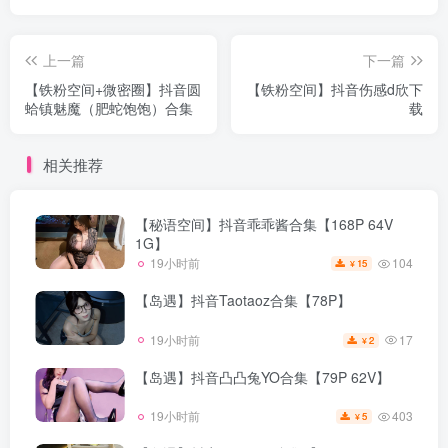
上一篇
下一篇
【铁粉空间+微密圈】抖音圆
【铁粉空间】抖音伤感d欣下
蛤镇魅魔（肥蛇饱饱）合集
载
相关推荐
【秘语空间】抖音乖乖酱合集【168P 64V
1G】
104
19小时前
15
¥
【岛遇】抖音Taotaoz合集【78P】
17
19小时前
2
¥
【岛遇】抖音凸凸兔YO合集【79P 62V】
403
19小时前
5
¥