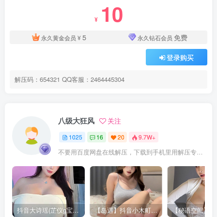
10
¥
5
免费
永久黄金会员
¥
永久钻石会员
登录购买
解压码：654321 QQ客服：2464445304
八级大狂风
关注
1025
16
20
9.7W+
不要用百度网盘在线解压，下载到手机里用解压专家APP解压，站内置顶文章有解压教程
抖音大诗瑶(芷仪g宝)视频资源合集下载 [12G]
【岛遇】抖音小木町合集【15P 20V】